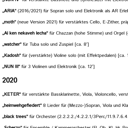
„ARIA“
(2016/2021) für Sopran solo und Elektronik als AR Er
„moth“
(neue Version 2021) für verstärktes Cello, E-Zither, pr
„Al ken nekaveh lecha“
für Chazzan (hohe Stimme) und Orgel (os
„watcher“
für Tuba solo und Zuspiel [ca. 8′]
„Kadosh“
für (verstärkte) Violine solo (mit Effektpedalen) [ca. 
„NUN III“
für 3 Violinen und Elektronik [ca. 12′]
2020
„KETER“
für verstärkte Bassklarinette, Viola, Violoncello, ver
„heimwehgefiedert“
8 Lieder für (Mezzo-)Sopran, Viola und Kl
„black trees“
für Orchester (2.2.2.2./4.2.2.1/3Perc/11.9.7.6.4. 
„Scherzo“
für Ensemble / Kammerorchester (Fl, Ob, Kl, Hr, Pos