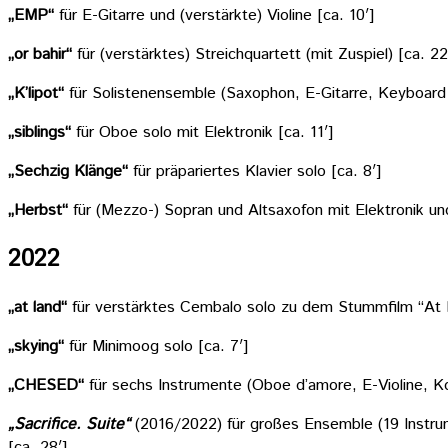
„EMP“
für E-Gitarre und (verstärkte) Violine [ca. 10′]
„or bahir“
für (verstärktes) Streichquartett (mit Zuspiel) [ca. 22
„K’lipot“
für Solistenensemble (Saxophon, E-Gitarre, Keyboard
„siblings“
für Oboe solo mit Elektronik [ca. 11′]
„Sechzig Klänge“
für präpariertes Klavier solo [ca. 8′]
„Herbst“
für (Mezzo-) Sopran und Altsaxofon mit Elektronik u
2022
„at land“
für verstärktes Cembalo solo zu dem Stummfilm “At 
„skying“
für Minimoog solo [ca. 7′]
„CHESED“
für sechs Instrumente (Oboe d’amore, E-Violine, K
„Sacrifice. Suite“
(2016/2022) für großes Ensemble (19 Instru
[ca. 28′]