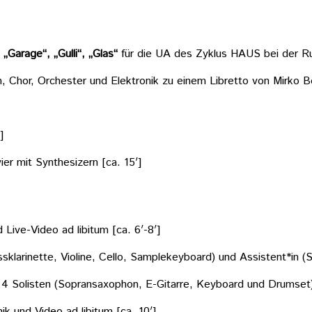
 „Garage“, „Gulli“, „Glas“
für die UA des Zyklus HAUS bei der Ruhr
, Chor, Orchester und Elektronik zu einem Libretto von Mirko B
]
vier mit Synthesizern [ca. 15′]
Live-Video ad libitum [ca. 6′-8′]
ssklarinette, Violine, Cello, Samplekeyboard) und Assistent*in (
 4 Solisten (Sopransaxophon, E-Gitarre, Keyboard und Drumset) 
ik und Video ad libitum [ca. 10′]