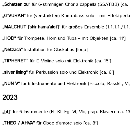
„Schatten zu“
für 6-stimmigen Chor a cappella (SSATBB) [ca. 
„G’VURAH“
für (verstärkten) Kontrabass solo – mit Effektpedal
„MALCHUT [shir hama’alot]“
für großes Ensemble (1.1.1.1./1.1.
„HOD“
für Trompete, Horn und Tuba – mit Objekten [ca. 11′]
„Netzach“
Installation für Glaskubus [loop]
„TIPHERET“
für E-Violine solo mit Elektronik [ca. 15′]
„silver lining“
für Perkussion solo und Elektronik [ca. 6′]
„NUN V“
für 6 Instrumente und Elektronik (Piccolo, Basskl., Vl
2023
„[if]“
für 6 Instrumente (Fl, Kl, Fg, Vl, Vlc, präp. Klavier) [ca. 13
„THEO / AHVA“
für Oboe d’amore solo [ca. 8′]