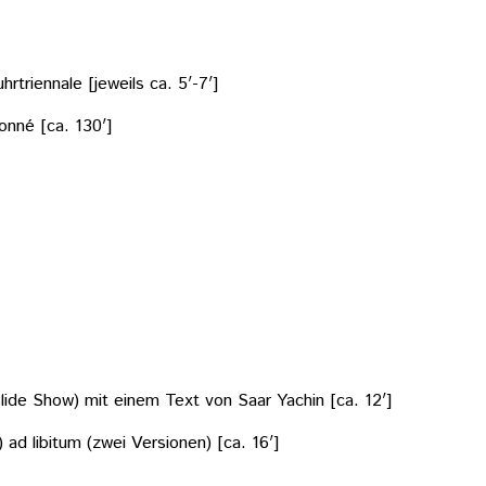
triennale [jeweils ca. 5′-7′]
onné [ca. 130′]
Slide Show) mit einem Text von Saar Yachin [ca. 12′]
ad libitum (zwei Versionen) [ca. 16′]