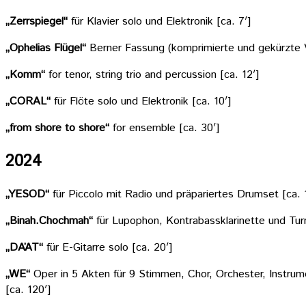
„Zerrspiegel“
für Klavier solo und Elektronik [ca. 7′]
„Ophelias Flügel“
Berner Fassung (komprimierte und gekürzte
„Komm“
for tenor, string trio and percussion [ca. 12′]
„CORAL“
für Flöte solo und Elektronik [ca. 10′]
„from shore to shore“
for ensemble [ca. 30′]
2024
„YESOD“
für Piccolo mit Radio und präpariertes Drumset [ca. 
„Binah.Chochmah“
für Lupophon, Kontrabassklarinette und Turn
„DA’AT“
für E-Gitarre solo [ca. 20′]
„WE“
Oper in 5 Akten für 9 Stimmen, Chor, Orchester, Instrum
[ca. 120′]