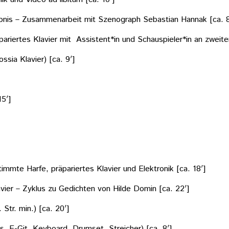
lebnis – Zusammenarbeit mit Szenograph Sebastian Hannak [ca. 8
äpariertes Klavier mit Assistent*in und Schauspieler*in an zweite
sia Klavier) [ca. 9′]
15′]
stimmte Harfe, präpariertes Klavier und Elektronik [ca. 18′]
avier – Zyklus zu Gedichten von Hilde Domin [ca. 22′]
Str. min.) [ca. 20′]
, E-Git, Keyboard, Drumset, Streicher) [ca. 8′]