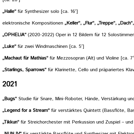
„Halle“
für Synthesizer solo [ca. 16′]
elektronische Kompositionen
„Keller“, „Flur“, „Treppe“, „Dach“,
„OPHELIA“
(2020-2022) Oper in 12 Bildern für 12 Solostimmen
„Luke“
für zwei Windmaschinen [ca. 5′]
„Machaut für Mathias“
für Mezzosopran (Alt) und Violine [ca. 7′
„Starlings, Sparrows“
für Klarinette, Cello und präpariertes Kla
2021
„Bugs“
Studie für Snare, Mini-Roboter, Hände, Verstärkung und 
„Legend for a Stream“
für verstärktes Quintett (Bassflöte, Ba
„Tikkun“
für Streichorchester mit Perkussion und Zuspiel – und
„NUN IV“
für verstärkte Bassflöte und Synthesizer mit Elektron