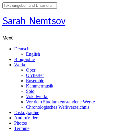
Sarah Nemtsov
Menü
Deutsch
English
Biographie
Werke
Oper
Orchester
Ensemble
Kammermusik
Solo
Vokalwerke
Vor dem Studium entstandene Werke
Chronologisches Werkverzeichnis
Diskographie
Audio/Video
Photos
Termine