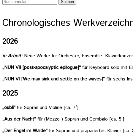
Chronologisches Werkverzeichn
2026
in Arbeit:
Neue Werke für Orchester, Ensemble, Klavierkonzer
„NUN VII [post-apocalyptic epilogue]“
für Keyboard solo mit El
„NUN VI [We may sink and settle on the waves]“
für sechs In
2025
„oubli“
für Sopran und Violine [ca. 7′]
„Aus der Nacht“
für (Mezzo-) Sopran und Cembalo [ca. 5′]
„Der Engel im Walde“
für Sopran und präpariertes Klavier [ca. 