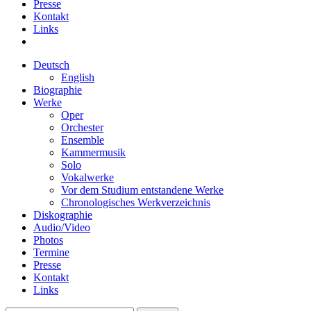
Presse
Kontakt
Links
Deutsch
English
Biographie
Werke
Oper
Orchester
Ensemble
Kammermusik
Solo
Vokalwerke
Vor dem Studium entstandene Werke
Chronologisches Werkverzeichnis
Diskographie
Audio/Video
Photos
Termine
Presse
Kontakt
Links