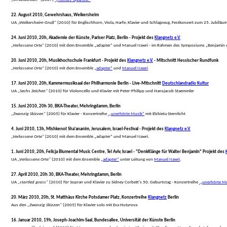
22. August 2010, Gewehrshaus, Weikersheim
 UA 
„Weikersheim-Gruß“
 (2010) für Englischhorn, Viola, Harfe, Klavier und Schlagzeug, Festkonzert zum 25. Jubi
24. Juni 2010, 20h, Akademie der Künste, Pariser Platz, Berlin - Projekt des 
Klangnetz e.V.
„Verlassene Orte“
 (2010) mit dem Ensemble „adapter“ und Manuel Nawri - im Rahmen des Symposiums „Benjamin u
20. Juni 2010, 20h, Musikhochschule Frankfurt - Projekt des 
Klangnetz e.V.
 - Mitschnitt Hessischer Rundfunk
„Verlassene Orte“
 (2010) mit dem Ensemble 
„adapter“
 und 
Manuel Nawri
17. Juni 2010, 20h, Kammermusiksaal der Philharmonie Berlin - Live-Mitschnitt 
Deutschlandradio Kultur
 UA 
„Sechs Zeichen“
 (2010) für Violoncello und Klavier mit Peter-Philipp und Hansjacob Staemmler
15. Juni 2010, 20h 30, BKA-Theater, Mehringdamm, Berlin
„Zwanzig Skizzen“
 (2005) für Klavier - Konzertreihe 
 „unerhörte Musik“
 mit Elzbieta Sternlicht
4. Juni 2010, 13h, Mishkenot Sha'ananim, Jerusalem, Israel-Festival - Projekt des 
Klangnetz e.V.
„Verlassene Orte“
 (2010) mit dem Ensemble „adapter“ und Manuel Nawri.
1. Juni 2010, 20h, Felicja Blumental Music Centre, Tel Aviv, Israel - "DenkKlänge für Walter Benjamin" Projekt des 
 UA 
„Verlassene Orte“
 (2010) mit dem Ensemble 
„adapter“
 unter Leitung von 
Manuel Nawri
.
27. April 2010, 20h 30, BKA-Theater, Mehringdamm, Berlin
 UA 
„startled grass“
 (2010) für Sopran und Klavier zu Sidney Corbett's 50. Geburtstag - Konzertreihe 
 „unerhörte M
20. März 2010, 20h, St. Matthäus Kirche Potsdamer Platz, Konzertreihe 
Klangnetz
 Berlin
 Aus den 
„Zwanzig Skizzen“
 (2005) für Klavier solo mit Eva Hutyrova
16. Januar 2010, 19h, Joseph-Joachim-Saal, Bundesallee, Universität der Künste Berlin