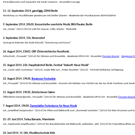
 Portraitkonzert und Gespräch mit Sarah Nemtsov - Ensemble Courage
11.-12. September 2014, ganztägig, GEMA Berlin
 Workshop zu Musiktheater gemeinsam mit Detlev Glanert - Akademie der Musikautoren ADMA/GEMA
9. September 2014, 20h30, Konzertreihe unerhörte Musik, BKA-Theater, Berlin
 UA 
„Green“
 (2011/2013) Lied für Sopran, Cello, Klavier - TrioKubiK
2. September 2014, 15h, Neversdorf
 Vortrag im Rahmen des ELES-KOLLEG "Erinnerung und Kunst"
26. August 2014, 23h03, ORF (Österreichischer Rundfunk)
 Mitschnitt 
„Prospekt“
 (2014) für Stimme und Ensemble - Akademie OPUS XXI - Ensemble 
l'instant donné
 - 
 Bregenzer F
25. August 2014, 22h, Hauptbahnhof Berlin, Festival "Ankunft: Neue Musik"
 UA 
„Cards with Cummings“
 (2014), sowie Teile von 
„Poker, Roulette“
 (2012) - Michael Weilacher, Schlagzeug
22. August 2014, 19h30, 
Bregenzer Festspiele
 UA 
„Prospekt“
 (2014) für Stimme und Ensemble - Konzert mit Werken von Michel van der Aa, Sirah Martinez und Sara
21. August 2014, 19h30, Zehntscheuer Salem
 Öffentliche Generalprobe 
„Prospekt“
 (2014) für Stimme und Ensemble - Akademie OPUS XXI - Ensemble 
l'instant donné
7. August 2014, 19h30, 
Darmstädter Ferienkurse für Neue Musik
 UA 
„amplified imagination“
 (2014) für Flöte und Elektronik und 
„drummed variation“
 (2014) für kein Drumset und K
25.-29. Juni 2014, Turley Barracks, Mannheim
 UA 
„implicated amplification“
 (2014) für Bassklarinette mit Elektronik, außerdem 
„IRA“
 (2013) für Patzoldbassflöte un
26. Juni 2014, 15-18h, Musikhochschule Köln