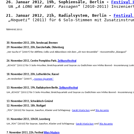
26. Januar 2012, 19h, Sophiensäle, Berlin - 
Festival 
 UA 
„A LONG WAY AWAY. Passagen“
 (2010-2011) Inszenier
21. Januar 2012, 21h, Radialsystem, Berlin - 
Festival
„Hoqueti“
 (2011) für 6 Solo-Stimmen mit Zusatzinstru
TERMINE 2011
30. November 2011, 20h, Sendesaal, Bremen
29. November 2011, 20h, Exerzierhalle, Oldenburg
„Ver-Suche II“
 (2007) für Altflöte, Cello und Akkordeon mit dem „oh-ton-Ensemble“ - Konzertreihe „klangpol“
26. November 2011, Centre Pompidou Paris, 
Zeitkunstfestival
„ECHOS“
 (2011) für 5 Solo-Musiker, Streichquartett und Sopran zu Gedichten von Mirko Bonné - Inszenierung: Lott
18. November 2011, 20h, Lutherkirche, Kassel
„Im Andenken“
 (2007) 
 „Nomos-Quartett“
13. November 2011, 19h, Radialsystem Berlin, 
Zeitkunstfestival
 UA 
„ECHOS“
 (2011) für 5 Solo-Musiker, Streichquartett und Sopran zu Gedichten von Mirko Bonné - Inszenierung: 
13. November 2011, Schwäbisch-Gmünd
12. November 2011, 18h, Stuttgart
„TOV“
 (2010) für Sopran, Saxofon, Klavier und Schlagzeug - 
Sarah Maria Sun
 und 
Trio Accanto
11. November 2011, 10h30, Leonberg
 UA 
„TOV“
 (2010) für Sopran, Saxofon, Klavier und Schlagzeug - 
Sarah Maria Sun
 und 
Trio Accanto
7. November 2011, 22h, Festival 
Wien Modern