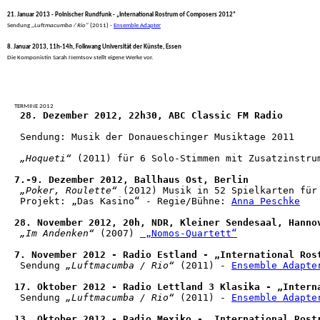
21. Januar 2013 - Polnischer Rundfunk - „International Rostrum of Composers 2012“
 Sendung 
„Luftmacumba / Rio“
 (2011) - 
Ensemble Adapter
8. Januar 2013, 11h-14h, Folkwang Universität der Künste, Essen
 Die Komponistin Sarah Nemtsov stellt eigene Werke vor.
TERMINE 2012
28. Dezember 2012, 22h30, ABC Classic FM Radio
 Sendung: Musik der Donaueschinger Musiktage 2011

„Hoqueti“
 (2011) für 6 Solo-Stimmen mit Zusatzinstru
7.-9. Dezember 2012, Ballhaus Ost, Berlin
„Poker, Roulette“
 (2012) Musik in 52 Spielkarten für
 Projekt: „Das Kasino“ - Regie/Bühne: 
Anna Peschke
28. November 2012, 20h, NDR, Kleiner Sendesaal, Hanno
„Im Andenken“
 (2007) 
 „Nomos-Quartett“
7. November 2012 - Radio Estland - „International Ros
 Sendung 
„Luftmacumba / Rio“
 (2011) - 
Ensemble Adapte
17. Oktober 2012 - Radio Lettland 3 Klasika - „Intern
 Sendung 
„Luftmacumba / Rio“
 (2011) - 
Ensemble Adapte
13. Oktober 2012 - Radio Mexiko - „International Rost