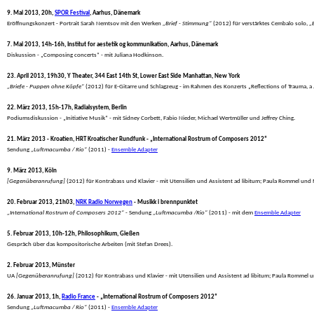
9. Mai 2013, 20h, 
SPOR Festival
, Aarhus, Dänemark
 Eröffnungskonzert - Portrait Sarah Nemtsov mit den Werken 
„Brief - Stimmung“
 (2012) für verstärktes Cembalo solo, 
„
7. Mai 2013, 14h-16h, Institut for aestetik og kommunikation, Aarhus, Dänemark
 Diskussion - „Composing concerts“ - mit Juliana Hodkinson.
23. April 2013, 19h30, Y Theater, 344 East 14th St, Lower East Side Manhattan, New York
„Briefe - Puppen ohne Köpfe“
 (2012) für E-Gitarre und Schlagzeug - im Rahmen des Konzerts „Reflections of Trauma, a
22. März 2013, 15h-17h, Radialsystem, Berlin
 Podiumsdiskussion - „Initiative Musik“ - mit Sidney Corbett, Fabio Nieder, Michael Wertmüller und Jeffrey Ching.
21. März 2013 - Kroatien, HRT Kroatischer Rundfunk - „International Rostrum of Composers 2012“
 Sendung 
„Luftmacumba / Rio“
 (2011) - 
Ensemble Adapter
9. März 2013, Köln
[Gegenüberanrufung]
 (2012) für Kontrabass und Klavier - mit Utensilien und Assistent ad libitum; Paula Rommel und
20. Februar 2013, 21h03, 
NRK Radio Norwegen
 - Musikk i brennpunktet
„International Rostrum of Composers 2012“
 - Sendung 
„Luftmacumba /Rio“
 (2011) - mit dem 
Ensemble Adapter
5. Februar 2013, 10h-12h, Philosophikum, Gießen
 Gespräch über das kompositorische Arbeiten (mit Stefan Drees).
2. Februar 2013, Münster
 UA 
[Gegenüberanrufung]
 (2012) für Kontrabass und Klavier - mit Utensilien und Assistent ad libitum; Paula Rommel 
26. Januar 2013, 1h, 
Radio France
 - „International Rostrum of Composers 2012“
 Sendung 
„Luftmacumba / Rio“
 (2011) - 
Ensemble Adapter