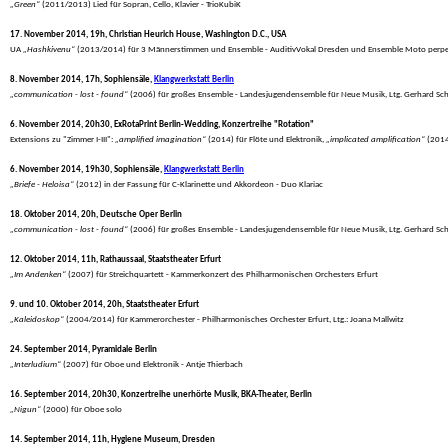
„Green“
 (2011/2013) Lied für Sopran, Cello, Klavier - TrioKubiK
17. November 2014, 19h, Christian Heurich House, Washington D.C., USA
 UA 
„Hashkivenu“
 (2013/2014) für 3 Männerstimmen und Ensemble - AuditivVokal Dresden und Ensemble Moto perpetuo
8. November 2014, 17h, Sophiensäle, 
Klangwerkstatt Berlin
„communication - lost - found“
 (2006) für großes Ensemble - Landesjugendensemble für Neue Musik, Ltg. Gerhard Sch
6. November 2014, 20h30, ExRotaPrint Berlin-Wedding, Konzertreihe "Rotation"
 Extensions zu "Zimmer I-III": 
„amplified imagination“
 (2014) für Flöte und Elektronik, 
„implicated amplification“
 (2014
6. November 2014, 19h30, Sophiensäle, 
Klangwerkstatt Berlin
„Briefe - Heloisa“
 (2012) in der Fassung für C-Klarinette und Akkordeon - Duo Klariac
18. Oktober 2014, 20h, Deutsche Oper Berlin
„communication - lost - found“
 (2006) für großes Ensemble - Landesjugendensemble für Neue Musik, Ltg. Gerhard Sch
12. Oktober 2014, 11h, Rathaussaal, Staatstheater Erfurt
„Im Andenken“
 (2007) für Streichquartett - Kammerkonzert des Philharmonischen Orchesters Erfurt
9. und 10. Oktober 2014, 20h, Staatstheater Erfurt
„Kaleidoskop“
 (2004/2014) für Kammerorchester - Philharmonisches Orchester Erfurt, Ltg.: Joana Mallwitz
24. September 2014, Pyramidale Berlin
„Interludium“
 (2007) für Oboe und Elektronik - Antje Thierbach
16. September 2014, 20h30, Konzertreihe unerhörte Musik, BKA-Theater, Berlin
„Nigun“
 (2000) für Oboe solo
14. September 2014, 11h, Hygiene Museum, Dresden