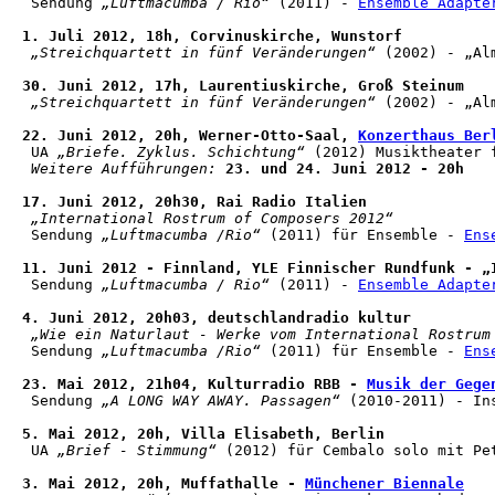
 Sendung 
„Luftmacumba / Rio“
 (2011) - 
Ensemble Adapte
1. Juli 2012, 18h, Corvinuskirche, Wunstorf
„Streichquartett in fünf Veränderungen“
 (2002) - „Al
30. Juni 2012, 17h, Laurentiuskirche, Groß Steinum
„Streichquartett in fünf Veränderungen“
 (2002) - „Al
22. Juni 2012, 20h, Werner-Otto-Saal, 
Konzerthaus Ber
 UA 
„Briefe. Zyklus. Schichtung“
 (2012) Musiktheater 
Weitere Aufführungen:
 23. und 24. Juni 2012 - 20h
17. Juni 2012, 20h30, Rai Radio Italien
„International Rostrum of Composers 2012“
 Sendung 
„Luftmacumba /Rio“
 (2011) für Ensemble - 
Ens
11. Juni 2012 - Finnland, YLE Finnischer Rundfunk - „
 Sendung 
„Luftmacumba / Rio“
 (2011) - 
Ensemble Adapte
4. Juni 2012, 20h03, deutschlandradio kultur
„Wie ein Naturlaut - Werke vom International Rostrum
 Sendung 
„Luftmacumba /Rio“
 (2011) für Ensemble - 
Ens
23. Mai 2012, 21h04, Kulturradio RBB - 
Musik der Gege
 Sendung 
„A LONG WAY AWAY. Passagen“
 (2010-2011) - In
5. Mai 2012, 20h, Villa Elisabeth, Berlin
 UA 
„Brief - Stimmung“
 (2012) für Cembalo solo mit Pe
3. Mai 2012, 20h, Muffathalle - 
Münchener Biennale