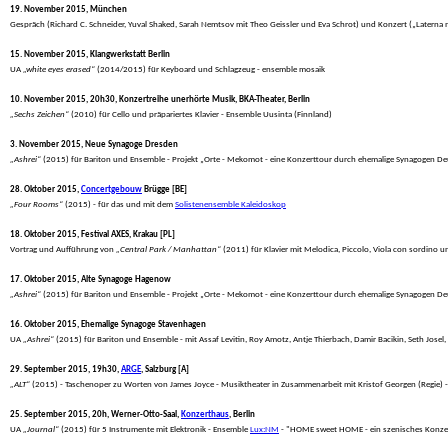
19. November 2015, München
 Gespräch (Richard C. Schneider, Yuval Shaked, Sarah Nemtsov mit Theo Geissler und Eva Schrot) und Konzert („Laterna
15. November 2015, Klangwerkstatt Berlin
 UA 
„white eyes erased“
 (2014/2015) für Keyboard und Schlagzeug - ensemble mosaik
10. November 2015, 20h30, Konzertreihe unerhörte Musik, BKA-Theater, Berlin
„Sechs Zeichen“
 (2010) für Cello und präpariertes Klavier - Ensemble Uusinta (Finnland)
3. November 2015, Neue Synagoge Dresden
„Ashrei“
 (2015) für Bariton und Ensemble - Projekt „Orte - Mekomot - eine Konzerttour durch ehemalige Synagogen Deu
28. Oktober 2015, 
Concertgebouw
 Brügge [BE]
„Four Rooms“
 (2015) - für das und mit dem 
Solistenensemble Kaleidoskop
18. Oktober 2015, Festival AXES, Krakau [PL]
 Vortrag und Aufführung von 
„Central Park / Manhattan“
 (2011) für Klavier mit Melodica, Piccolo, Viola con sordino u
17. Oktober 2015, Alte Synagoge Hagenow
„Ashrei“
 (2015) für Bariton und Ensemble - Projekt „Orte - Mekomot - eine Konzerttour durch ehemalige Synagogen Deu
16. Oktober 2015, Ehemalige Synagoge Stavenhagen
 UA 
„Ashrei“
 (2015) für Bariton und Ensemble - mit Assaf Levitin, Roy Amotz, Antje Thierbach, Damir Bacikin, Seth Jose
29. September 2015, 19h30, 
ARGE
, Salzburg [A]
„ALT“
 (2015) - Taschenoper zu Worten von James Joyce - Musiktheater in Zusammenarbeit mit Kristof Georgen (Regie
25. September 2015, 20h, Werner-Otto-Saal, 
Konzerthaus
, Berlin
 UA 
„Journal“
 (2015) für 5 Instrumente mit Elektronik - Ensemble 
Lux:NM
 - "HOME sweet HOME - ein szenisches Konze