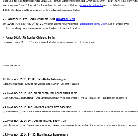
 Sendung des Konzertmitschnitts vom 23.1. Festival Ultraschall Berlin mit 
„Orpheus falling“
 (2014) für 8 Musiker und S
 UA 
„Orpheus falling“
 (2014) für 8 Musiker und Stimme ad libitum - 
Ensemble recherche
 und Daniel Gloger

 20h03 Sendung des Konzertmitschnitts im deutschlandradio Kultur
22. Januar 2015, 19h, HAU (Hebbel am Ufer), 
Ultraschall Berlin
 UA 
„white wide eyes“
 (2014) für 23 Musiker, Elektronik, Projektion - 
Ensemblekollektiv Berlin
, Ltg: Manuel Nawri

 20h03 Sendung des Konzertmitschnitts im deutschlandradio Kultur
4. Januar 2015, 17h, Remise Christstr., Berlin
„startled grass“
 (2010) für Sopran und Klavier - Peggy Steiner und Claar Ter Horst
TERMINE 2014

30. Dezember 2014, 19h30, Haus Quillo, Falkenhagen
„deconstructions“
 (2003) für Violine und Klavier - Ensemble Quillo
29. November 2014, 20h, Werner-Otto-Saal, Konzerthaus Berlin
„Central Park/Manhattan“
 (2011) für Klavier mit Melodica, Piccolo, Viola, Perkussion - modern art ensemble
21. November 2014, 18h, DiMenna Center, New York, USA
„Hashkivenu“
 (2013/2014) für 3 Männerstimmen und Ensemble - AuditivVokal Dresden und Ensemble Moto perpetuo Ne
20. November 2014, 20h, Goethe-Institut, Boston, USA
„Hashkivenu“
 (2013/2014) für 3 Männerstimmen und Ensemble - AuditivVokal Dresden und Ensemble Moto perpetuo Ne
19. November 2014, 19h30, Staatstheater Brandenburg