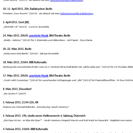
„Four Rooms“
 (2015) - ein Abend mit dem 
Solistenensemble Kaleidoskop
10.-11. April 2015, 20h, Radialsystem, Berlin
 Premiere 
„Four Rooms“
 (2015) - ein Abend mit dem 
Solistenensemble Kaleidoskop
2. April 2015, Gent [BE]
„ZIMMER I-III“
 (2015) - G.A.M.E. Ensemble
24. März 2015, 20h30, 
unerhörte Musik
, BKA-Theater, Berlin
„Briefe - Heloisa“
 (2012) für C-Klarinette und Akkordeon - mit Papier - Duo Klariac
20.-22. März 2015, Berlin
„Verlassene Orte/Berlin“
 (2010) - Zafraan Ensemble
18. März 2015, 21h04, RBB Kulturradio
 Sendung des Konzertmitschnitts vom 22.1. Festival Ultraschall Berlin mit 
„white wide eyes“
 (2014) für 23 Musiker, Elektr
17. März 2015, 20h30, 
unerhörte Musik
, BKA-Theater, Berlin
„Cards with Cummings“
 (2014) für sprechenden Schlagzeuger und 
„IRA“
 (2013) für Paetzoldbassflöte - M Duo (Micha
8. März 2015, Düsseldorf
„Ver-Suche II“
 (2007)
5. Februar 2015, 21:04-22h, HR
 Feature von Michael Rebhahn 
„Introducing: Sarah Nemtsov“
5. Februar 2015, 19h, studio.oenm, Hellbrunnerstr. 6, Salzburg, Österreich
 „Die Oper ist tot - es lebe die Oper!“ - Sarah Nemtsov, Irmgard Messin und Karl Harb im Gespräch - begleitet vom oenm
4. Februar 2015, 21h04, RBB Kulturradio