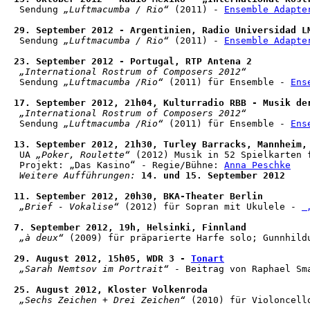
 Sendung 
„Luftmacumba / Rio“
 (2011) - 
Ensemble Adapte
29. September 2012 - Argentinien, Radio Universidad L
 Sendung 
„Luftmacumba / Rio“
 (2011) - 
Ensemble Adapte
23. September 2012 - Portugal, RTP Antena 2
„International Rostrum of Composers 2012“
 Sendung 
„Luftmacumba /Rio“
 (2011) für Ensemble - 
Ens
17. September 2012, 21h04, Kulturradio RBB - Musik de
„International Rostrum of Composers 2012“
 Sendung 
„Luftmacumba /Rio“
 (2011) für Ensemble - 
Ens
13. September 2012, 21h30, Turley Barracks, Mannheim,
 UA 
„Poker, Roulette“
 (2012) Musik in 52 Spielkarten 
 Projekt: „Das Kasino“ - Regie/Bühne: 
Anna Peschke
Weitere Aufführungen:
 14. und 15. September 2012
11. September 2012, 20h30, BKA-Theater Berlin
„Brief - Vokalise“
 (2012) für Sopran mit Ukulele - 
 
7. September 2012, 19h, Helsinki, Finnland
„à deux“
 (2009) für präparierte Harfe solo; Gunnhildu
29. August 2012, 15h05, WDR 3 - 
Tonart
„Sarah Nemtsov im Portrait“
 - Beitrag von Raphael Sma
25. August 2012, Kloster Volkenroda
„Sechs Zeichen + Drei Zeichen“
 (2010) für Violoncell