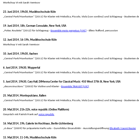
 Workshop VI mit Sarah Nemtsov
23. Juni 2014, 19h30, Musikhochschule Köln
„Central Park/Manhattan“
 (2011) für Klavier mit Melodica, Piccolo, Viola (con sordino) und Schlagzeug - Studenten
19. Juni 2014, 18h, German Consulate, New York, USA
„Poker, Roulette“
 (2012) für Schlagzeug - 
Ensemble moto perpetuo (NYC)
 - Ellery Trafford, percussion
12. Juni 2014, 16-19h, Musikhochschule Köln
 Workshop V mit Sarah Nemtsov
10. Juni 2014, 19h30, Aachen
„Central Park/Manhattan“
 (2011) für Klavier mit Melodica, Piccolo, Viola (con sordino) und Schlagzeug - Studenten
6. Juni 2014, 19h30, Wuppertal
„Central Park/Manhattan“
 (2011) für Klavier mit Melodica, Piccolo, Viola (con sordino) und Schlagzeug - Studenten
5. Juni 2014, 19h30, Cary Hall, DiMenna Center for Classical Music: 450 West 37th St, New York, USA
„deconstructions“
 (2003) für Violine und Klavier - 
Ensemble TRANSIT (NYC)
25. Mai 2014, Montepulciano, Italien
„Central Park/Manhattan“
 (2011) für Klavier mit Melodica, Piccolo, Viola (con sordino) und Schlagzeug - Studenten d
20. Mai 2014, 21h-22h, voice republic (Online Plattform)
 Gespräch mit Patrick Frank auf 
voice republic
16. Mai 2014, 19h, Galerie im Hochhaus, Berlin-Lichtenberg
„à deux“
 (2009) für präparierte Harfe solo - Gunnhildur Einarsdóttir - Ausstellungseröffnung 
Elisabeth Naomi Reuter
15. Mai 2014, 11-14h, Musikhochschule Köln