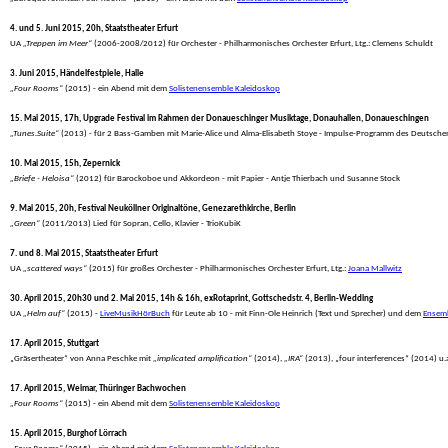
4. und 5. Juni 2015, 20h, Staatstheater Erfurt
 UA 
„Treppen im Meer“
 (2006-2008/2012) für Orchester - Philharmonisches Orchester Erfurt, Ltg.: Clemens Schuldt
3. Juni 2015, Händelfestpiele, Halle
„Four Rooms“
 (2015) - ein Abend mit dem 
Solistenensemble Kaleidoskop
15. Mai 2015, 17h, Upgrade Festival im Rahmen der Donaueschinger Musiktage, Donauhallen, Donaueschingen
„Tunes.Suite“
 (2013) - für 2 Bass-Gamben mit Marie-Alice und Alma-Elisabeth Stoye - Impulse-Programm des Deutsche
10. Mai 2015, 15h, Zepernick
„Briefe - Heloisa“
 (2012) für Barockoboe und Akkordeon - mit Papier - Antje Thierbach und Susanne Stock
9. Mai 2015, 20h, Festival Neuköllner Originaltöne, Genezarethkirche, Berlin
„Green“
 (2011/2013) Lied für Sopran, Cello, Klavier - TrioKubiK
7. und 8. Mai 2015, Staatstheater Erfurt
 UA 
„scattered ways“
 (2015) für großes Orchester - Philharmonisches Orchester Erfurt, Ltg.: 
Joana Mallwitz
30. April 2015, 20h30 und 2. Mai 2015, 14h & 16h, exRotaprint, Gottschedstr. 4, Berlin-Wedding
 UA 
„Helm auf“
 (2015) - 
LiveMusikHörBuch
 für Leute ab 10 - mit Finn-Ole Heinrich (Text und Sprecher) und dem 
Ensemb
17. April 2015, Stuttgart
 „Gräsertheater“ von Anna Peschke mit 
„implicated amplification“
 (2014), 
„IRA“
 (2013), „four interferences“ (2014) u.a
17. April 2015, Weimar, Thüringer Bachwochen
„Four Rooms“
 (2015) - ein Abend mit dem 
Solistenensemble Kaleidoskop
15. April 2015, Burghof Lörrach