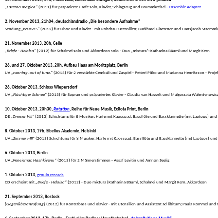
„Laterna magica“
 (2011) für präparierte Harfe solo, Klavier, Schlagzeug und Brummkreisel - 
Ensemble Adapter
2. November 2013, 21h04, deutschlandradio „Die besondere Aufnahme“
 Sendung 
„WOLVES“
 (2012) für Oboe und Klavier - mit Rohrbau-Utensilien; Burkhard Glaetzner und Hansjacob Staemml
21. November 2013, 20h, Celle
„Briefe - Heloisa“
 (2012) für Schalmei solo und Akkordeon solo - Duo „mixtura“: Katharina Bäuml und Margit Kern
26. und 27. Oktober 2013, 20h, Aufbau Haus am Moritzplatz, Berlin
 UA 
„running. out of tune.“
 (2013) für 2 verstärkte Cembali und Zuspiel - Petteri Pitko und Marianna Henriksson - Proje
26. Oktober 2013, Schloss Wiepersdorf
 UA 
„Flüchtiger Schnee“
 (2013) für Sopran und präpariertes Klavier - Claudia van Hasselt und Malgorzata Walentynowic
10. Oktober 2013, 20h30, 
Rotation
, Reihe für Neue Musik, ExRota Print, Berlin
 DE 
„Zimmer I-III“
 (2013) Schichtung für 8 Musiker: Harfe mit Kaosspad, Bassflöte und Bassklarinette (mit Laptops) und S
8. Oktober 2013, 19h, Sibelius Akademie, Helsinki
 UA 
„Zimmer I-III“
 (2013) Schichtung für 8 Musiker: Harfe mit Kaosspad, Bassflöte und Bassklarinette (mit Laptops) und 
6. Oktober 2013, Berlin
 UA 
„Vene'emar. Hashkivenu“
 (2013) für 2 Männerstimmen - Assaf Levitin und Amnon Seelig
1. Oktober 2013, 
genuin records
 CD erscheint mit 
„Briefe - Heloisa“
 (2012) - Duo mixtura (Katharina Bäuml, Schalmei und Margit Kern, Akkordeon
21. September 2013, Rostock
[Gegenüberanrufung]
 (2012) für Kontrabass und Klavier - mit Utensilien und Assistent ad libitum; Paula Rommel und