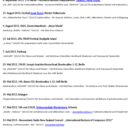
6. September 2013, 17h, Berlin - Festival im Berliner Hauptbahnhof 
„Ankunft: Neue Musik“
 UA 
„IRA“
 (2013) für Paetzoldbassflöte - Susanne Fröhlich und 
„TRANSIT“
 (2013) für präpariertes Klavier mit Katharina 
31. August 2013, Festival 
Junge Kunst
, Kloster Volkenroda
 UA 
„Siebenfacher Trost“
 (2013) Liederzyklus - für Sopran, Bariton, Laute, Zink, Cello, Akkordeon, Klavier und Schlagz
4. August 2013, 4h05, Deutschlandfunk - „Neue Musik“
 Sendung 
„Briefe - Heloisa“
 (2012) - mit dem Duo mixtura
13. Juli 2013, 20h, FRUM Festival, Reykjavik, Island
„à deux“
 (2009) für präparierte Harfe solo; Gunnhildur Einarsdòttir
7. Juni 2013, Freiburg
„WOLVES“
 (2012) für Oboe und Klavier - mit Rohrbau-Utensilien; Burkhard Glaetzner und Hansjacob Staemmler
29. Mai 2013, 19h30, Joseph-Joachim-Konzertsaal, Bundesallee 1-12, Berlin
 UA 
„WOLVES“
 (2012) für Oboe und Klavier - mit Rohrbau-Utensilien; Burkhard Glaetzner und Hansjacob Staemmler

 Abschiedskonzert Burkhard Glaetzner von der UdK Berlin
28. Mai 2013, 14h, Raum 310, Bundesallee 1-12, UdK Berlin
 Werkanalyse 
„WOLVES“
 (2012) für Oboe und Klavier - mit Rohrbau-Utensilien - im Seminar von Prof. Walter Zimmerman
19. Mai 2013, Erlangen
[Gegenüberanrufung]
 (2012) für Kontrabass und Klavier - mit Utensilien und Assistent ad libitum; Paula Rommel und
17. Mai 2013, 18h und 21h30, 
Schlossmediale Werdenberg
, Schweiz
„Briefe - Heloisa“
 (2012) für Schalmei solo und Akkordeon solo - 
„Ensemble mixtura“
: Katharina Bäuml und Margit Ker
14. Mai 2013 - Neuseeland, Radio New Zealand Concert - „International Rostrum of Composers 2012“
 Sendung 
„Luftmacumba / Rio“
 (2011) - 
Ensemble Adapter