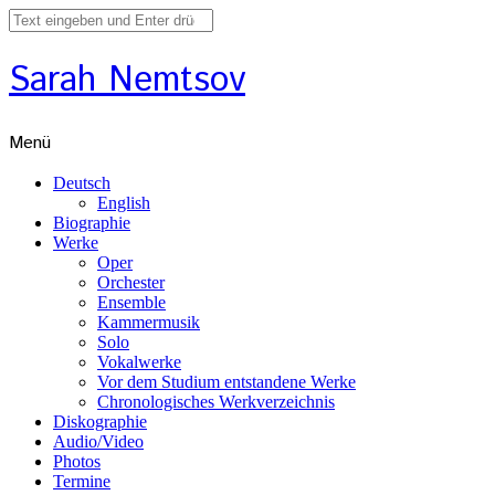
Sarah Nemtsov
Menü
Deutsch
English
Biographie
Werke
Oper
Orchester
Ensemble
Kammermusik
Solo
Vokalwerke
Vor dem Studium entstandene Werke
Chronologisches Werkverzeichnis
Diskographie
Audio/Video
Photos
Termine