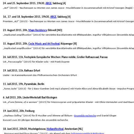
24. und 25. September 2015, 19h30, 
ARGE
, Salzburg [A]
„ALT“
 (2015) - Taschenoper zu Worten von James Joyce - Musiktheater in Zusammenarbeit mit Kristof Georgen (Regie
16., 17. und 18. September 2015, 19h30, 
ARGE
, Salzburg [A]
 Premiere 
„ALT“
 (2015) - Taschenoper zu Worten von James Joyce - Musiktheater in Zusammenarbeit mit Kristof Georg
23. August 2015, 20h, 
Mago Residency
, Eidsvoll [NO]
„implicated amplification“
 (2014) für verstärkte Bassklarinette mit Effektpedalen, Ingolfur Vilhjalmsson (Ensemble Adap
15. August 2015, 20h, 
Cycle Music and Art Festival
, Kópavogur [IS]
„implicated amplification“
 (2014) für verstärkte Bassklarinette mit Effektpedalen, Ingolfur Vilhjalmsson (Ensemble Adap
26. Juli 2015, 11h, Festspiele Europäische Wochen: Piano nobile, Großer Rathaussaal, Passau
 UA 
„Passacaglia“
 (2015) für Klavier solo - mit Frank Dupree
19. Juli 2015, 11h, Rathaus Erfurt
 Lieder - im Kammerkonzert des Philharmonischen Orchesters Erfurt
11. Juli 2015, 19h, Pyramidale, Berlin
„Tunes.Suite“
 (2013) - für 2 Bass-Gamben (mit mp3 playern) mit Marie-Alice und Alma-Elisabeth Stoye - Impulse-Pro
6. Juli 2015, 20h, LiederWerkstatt Bad Kissingen
 UA 
„d'une femme, of a woman“
 (2015) für Mezzosopran und präpariertes Klavier - mit Olivia Vermeulen und Axel Baun
19. Juni 2015, 20h, Freiburg
„Orpheus falling“
 (2014) für 8 Musiker und Stimme ad libitum - 
Ensemble recherche
 und Daniel Gloger

 Konzert zum 30-jährigen Bestehen des ensemble recherche
18. Juni 2015, 20h30, Muziekgebouw, 
Hollandfestival
, Amsterdam [NL]
„Baroque revisited/Four Rooms“
 (2015) - ein Abend mit dem 
Solistenensemble Kaleidoskop