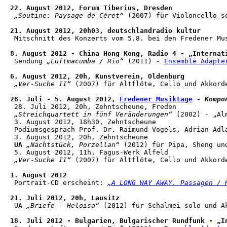
22. August 2012, Forum Tiberius, Dresden
„Soutine: Paysage de Céret“
 (2007) für Violoncello s
21. August 2012, 20h03, deutschlandradio kultur
 Mitschnitt des Konzerts vom 5.8. bei den Fredener Mu
8. August 2012 - China Hong Kong, Radio 4 - „Internat
 Sendung 
„Luftmacumba / Rio“
 (2011) - 
Ensemble Adapte
6. August 2012, 20h, Kunstverein, Oldenburg
„Ver-Suche II“
 (2007) für Altflöte, Cello und Akkord
28. Juli - 5. August 2012, 
Fredener Musiktage
 - 
Kompo
 28. Juli 2012, 20h, Zehntscheune, Freden

„Streichquartett in fünf Veränderungen“
 (2002) - „Al
 3. August 2012, 18h30, Zehntscheune

 Podiumsgespräch Prof. Dr. Raimund Vogels, Adrian Adla
 3. August 2012, 20h, Zehntscheune

UA
„Nachtstück, Porzellan“
 (2012) für Pipa, Sheng un
 5. August 2012, 11h, Fagus-Werk Alfeld

„Ver-Suche II“
 (2007) für Altflöte, Cello und Akkord
1. August 2012
 Portrait-CD erscheint: 
„A LONG WAY AWAY. Passagen / 
21. Juli 2012, 20h, Lausitz
 UA 
„Briefe - Heloisa“
 (2012) für Schalmei solo und A
18. Juli 2012 - Bulgarien, Bulgarischer Rundfunk - „I