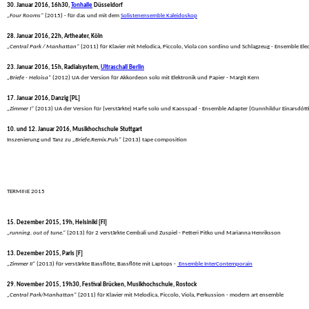
30. Januar 2016, 16h30, 
Tonhalle
 Düsseldorf
„Four Rooms“
 (2015) - für das und mit dem 
Solistenensemble Kaleidoskop
28. Januar 2016, 22h, Artheater, Köln
„Central Park / Manhattan“
 (2011) für Klavier mit Melodica, Piccolo, Viola con sordino und Schlagzeug - Ensemble Ele
23. Januar 2016, 15h, Radialsystem, 
Ultraschall Berlin
„Briefe - Heloisa“
 (2012) UA der Version für Akkordeon solo mit Elektronik und Papier - Margit Kern
17. Januar 2016, Danzig [PL]
„Zimmer I“
 (2013) UA der Version für (verstärkte) Harfe solo und Kaosspad - Ensemble Adapter (Gunnhildur Einarsdótt
10. und 12. Januar 2016, Musikhochschule Stuttgart
 Inszenierung und Tanz zu 
„Briefe.Remix.Puls“
 (2013) tape composition
TERMINE 2015

15. Dezember 2015, 19h, Helsiniki [FI]
„running. out of tune.“
 (2013) für 2 verstärkte Cembali und Zuspiel - Petteri Pitko und Marianna Henriksson
13. Dezember 2015, Paris [F]
„Zimmer II“
 (2013) für verstärkte Bassflöte, Bassflöte mit Laptops - 
 Ensemble InterContemporain
29. November 2015, 19h30, Festival Brücken, Musikhochschule, Rostock
„Central Park/Manhattan“
 (2011) für Klavier mit Melodica, Piccolo, Viola, Perkussion - modern art ensemble