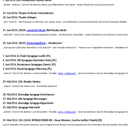
1. Juli 2016, 20h, Musikstudio Orpheo, Berlin
„Briefe - Heloisa“
 (2012) für Barock-Oboe und Akkordeon mit Papier - Antje Thierbach und Susanne Stock
24. Juni 2016, Theater im Revier Gelsenkirchen
18. Juni 2016, Theater Solingen
„ALT“
 (2015) - Taschenoper zu Worten von James Joyce - Musiktheater in Zusammenarbeit mit Kristof Georgen (Regie) 
21. Juni 2016, 20h30, 
unerhörte Musik
, BKA-Theater, Berlin
„WOLVES“
 (2012) für Oboe und präpariertes Klavier - mit Rohrbau-Utensilien - Antje Thierbach und Clemens Hund-Gös
20. Juni 2016, 20h10, 
Deutschlandfunk
 - „Musikszene“
„Auf Spuren jüdischer Identität in die Zukunft - das Projekt Mekomot“
 - Feature von Magdalene Melchers - Redaktion 
7. Juni 2016, Ec Chaim Synagogue Lublin [PL]
6. Juni 2016, Old Synagogue Kaszimierz Dolny [PL]
5. Juni 2016, Renaissance Synagogue Zamosc [PL]
2. Juni 2016, Nozyk Synagogue Warschau [PL]
„Ashrei“
 (2015) für Bariton und Ensemble - Projekt 
„Orte - Mekomot“
 - eine Konzerttour durch ehemalige Synagogen De
29. Mai 2016, 20h, Kharkiv, Ukraine
„Nigun“
 (2000) für Oboe solo - Ensemble Aventure
28. Mai 2016, Ehemalige Synagoge Ichenhausen
27. Mai 2016, Alte Synagoge Binswangen
25. Mai 2016, Ehemalige Synagoge Kippenheim
24. Mai 2016, Synagoge Hainsfarth
„Ashrei“
 (2015) für Bariton und Ensemble - Projekt 
„Orte - Mekomot“
 - eine Konzerttour durch ehemalige Synagogen De
24. Mai 2016, 12h-13h30, INTERACCIONES XXI – Neue Stimmen, Goethe-Institut, Madrid [ES]
 Lunch-Debatte mit Sarah Nemtsov, Joan Magrané und Ramón Humet gemeinsam mit Vertretern der Ensembles Trio Arbós,