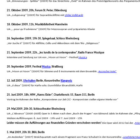
 UA 
„Erinnerungen - Splitter“
 (2009) für das Streichtrio „Ovid“ im Rahmen des Preisträgerkonzerts des Pergament
21. Oktober 2009, 20h, Forum St. Peter, Oldenburg
 UA 
„Lobgesang“
 (2009) für Sopranblockflöte mit 
Ulrike Volkhardt
18. Oktober 2009, 11h, Musikbibliothek Mannheim
 UA 
„...pour qu'il advienne“
 (2009) für Mezzosopran und präpariertes Klavier
26. September 2009, 19h 30, Spiegelsaal, Schloss Rheinsberg
„Ver-Suche II“
 (2007) für Altflöte, Cello und Akkordeon mit dem Trio „Zeitgenuss“
21. September 2009, 22h, „les lundis de la contemporaine“, Radio France Musique
 Interview und Sendung zur UA von 
„Moon at Noon“
 - Festival 
Musica
20. September 2009, Festival 
Musica
, Straßburg
 UA 
„Moon at Noon“
 (2009) für Stimme und 6 Instrumente mit dem Ensemble 
„Accroche Note“
12. Juli 2009, 
Uferhallen
 Berlin, Konzertreihe 
Klangnetz
 UA 
„à deux“
 (2009) für Harfe solo; Gunnhildur Einarsdòttir, Harfe
25. Juni 2009, 18h, HfM „Hanns Eisler“, Charlottenstr. 55, Raum 151, Berlin
 Vortrag im Rahmen der Reihe 
„Komponieren zur Zeit (X) - Komponisten stellen eigene Werke vor“
29. Mai 2009, 20h 30, Schlosstheater Rheinsberg
 UA 
„L'Absence“
 (2006-2008) Oper in 5 Akten nach dem „Buch der Fragen“ von Edmond Jabès im Rahmen der „Pfing
Weitere Aufführungen:
 6. Juni 2009 - 19h und 7. Juni 2009 - 15h

Leider müssen die Aufführungen aus finanziellen Gründen verschoben werden!
 Die Oper wird 2012 bei der 
„Mün
5. Mai 2009, 20h 30, BKA, Berlin
„Im Andenken“
 (2007) Streichquartett nach einem Fragment von Franz Schubert in der Konzertreihe 
„unerhörte Mus