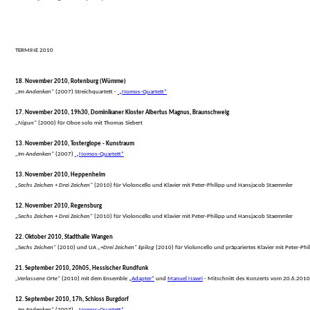
TERMINE 2010

18. November 2010, Rotenburg (Wümme)
„Im Andenken“
 (2007) Streichquartett - 
 „Nomos-Quartett“
17. November 2010, 19h30, Dominikaner Kloster Albertus Magnus, Braunschweig
„Nigun“
 (2000) für Oboe solo mit Thomas Siebert
13. November 2010, Tosterglope - Kunstraum
„Im Andenken“
 (2007) 
 „Nomos-Quartett“
13. November 2010, Heppenheim
„Sechs Zeichen + Drei Zeichen“
 (2010) für Violoncello und Klavier mit Peter-Philipp und Hansjacob Staemmler
12. November 2010, Regensburg
„Sechs Zeichen + Drei Zeichen“
 (2010) für Violoncello und Klavier mit Peter-Philipp und Hansjacob Staemmler
22. Oktober 2010, Stadthalle Wangen
„Sechs Zeichen“
 (2010) und UA 
„+Drei Zeichen“ Epilog
 (2010) für Violoncello und präpariertes Klavier mit Peter-P
21. September 2010, 20h05, Hessischer Rundfunk
„Verlassene Orte“
 (2010) mit dem Ensemble 
„Adapter“
 und 
Manuel Nawri
 - Mitschnitt des Konzerts vom 20.6.2010 
12. September 2010, 17h, Schloss Burgdorf
„Im Andenken“
 (2007) 
 „Nomos-Quartett“