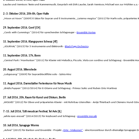
 Laucke und Nemtsov: Texte und Kammermusik, Gespräch mit Dirk Laucke, Sarah Nemtsov, Michael von zur Mühlen u.a. -
2.-3. Oktober 2016, 20h-8h, Oper Halle
„Moon at Noon“
 (2009) 6 Sätze für Sopran und 6 Instrumente, 
„Laterna magica“
 (2011) für Harfe solo, präpariertes
29. September 2016, Genf [CH]
„Cards with Cummings“
 (2014) für sprechenden Schlagzeuger - 
Ensemble Vortex
15. September 2016, Klangspuren Schwaz [AT]
„JOURNAL“
 (2015) für 5 Instrumente und Elektronik - 
Black Page Orchestra
11. September 2016, 17h, Bonn
„Central Park / Manhattan“
 (2011) für Klavier mit Melodica, Piccolo, Viola con sordino und Schlagzeug - Ensemble Ho
20. August 2016, Sillenstede
„Lobgesang“
 (2009) für Sopranblockflöte solo - Sylvia Hinz
11. August 2016, Darmstädter Ferienkurse für Neue Musik
„Briefe.Puppen“
 (2012/2014) für E-Gitarre und Schlagzeug - Primoz Sukic und Ruben Orio Martinez
27. Juli 2016, 20h, Raum für Kunst und Diskurs, Berlin
„WOLVES“
 (2012) für Oboe und präpariertes Klavier - mit Rohrbau-Utensilien - Antje Thierbach und Clemens Hund-Gös
7.-15. Juli 2016, Tzlil meudcan Festival, Tel Aviv [IL]
„white eyes erased“
 (2014/2015) für Keyboard und Schlagzeug - 
ensemble mosaik
10. Juli 2016, Synagoge Worms
„Ashrei“
 (2015) für Bariton und Ensemble - Projekt 
„Orte - Mekomot“
 - eine Konzerttour durch ehemalige Synagogen De