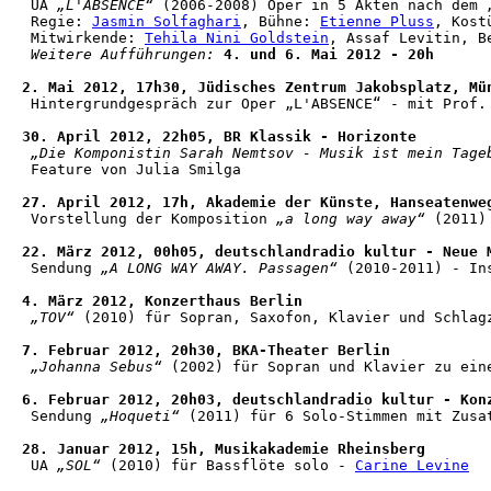
 UA 
„L'ABSENCE“
 (2006-2008) Oper in 5 Akten nach dem 
 Regie: 
Jasmin Solfaghari
, Bühne: 
Etienne Pluss
, Kost
 Mitwirkende: 
Tehila Nini Goldstein
, Assaf Levitin, B
Weitere Aufführungen:
 4. und 6. Mai 2012 - 20h
2. Mai 2012, 17h30, Jüdisches Zentrum Jakobsplatz, Mü
 Hintergrundgespräch zur Oper „L'ABSENCE“ - mit Prof.
30. April 2012, 22h05, BR Klassik - Horizonte
„Die Komponistin Sarah Nemtsov - Musik ist mein Tage
 Feature von Julia Smilga

27. April 2012, 17h, Akademie der Künste, Hanseatenwe
 Vorstellung der Komposition 
„a long way away“
 (2011)

22. März 2012, 00h05, deutschlandradio kultur - Neue 
 Sendung 
„A LONG WAY AWAY. Passagen“
 (2010-2011) - In
4. März 2012, Konzerthaus Berlin
„TOV“
 (2010) für Sopran, Saxofon, Klavier und Schlag
7. Februar 2012, 20h30, BKA-Theater Berlin
„Johanna Sebus“
 (2002) für Sopran und Klavier zu ein
6. Februar 2012, 20h03, deutschlandradio kultur - Kon
 Sendung 
„Hoqueti“
 (2011) für 6 Solo-Stimmen mit Zusa
28. Januar 2012, 15h, Musikakademie Rheinsberg
 UA 
„SOL“
 (2010) für Bassflöte solo - 
Carine Levine