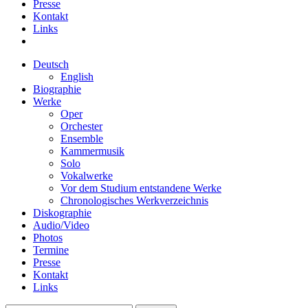
Presse
Kontakt
Links
Deutsch
English
Biographie
Werke
Oper
Orchester
Ensemble
Kammermusik
Solo
Vokalwerke
Vor dem Studium entstandene Werke
Chronologisches Werkverzeichnis
Diskographie
Audio/Video
Photos
Termine
Presse
Kontakt
Links