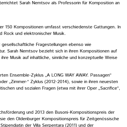
nterrichtet Sarah Nemtsov als Professorin für Komposition an
über 150 Kompositionen umfasst verschiedenste Gattungen. In
nd Rock und elektronischer Musik.
d gesellschaftliche Fragestellungen ebenso wie
tur. Sarah Nemtsov bezieht sich in ihren Kompositionen auf
re Musik auf inhaltliche, sinnliche und konzeptuelle Weise
zenierten Ensemble-Zyklus „A LONG WAY AWAY. Passagen“
oder „Zimmer-“ Zyklus (2012-2014), sowie in ihren neuesten
schen und sozialen Fragen (etwa mit ihrer Oper „Sacrifice“,
uchsförderung und 2013 den Busoni-Kompositionspreis der
sie den Oldenburger Kompositionspreis für Zeitgenössische
pendiatin der Villa Serpentara (2011) und der