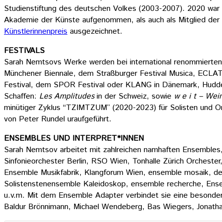
Studienstiftung des deutschen Volkes (2003-2007). 2020 war si
Akademie der Künste aufgenommen, als auch als Mitglied der
Künstlerinnenpreis
ausgezeichnet.
FESTIVALS
Sarah Nemtsovs Werke werden bei international renommierten 
Münchener Biennale, dem Straßburger Festival Musica, ECLAT, 
Festival, dem SPOR Festival oder KLANG in Dänemark, Hudders
Schaffen:
Les Amplitudes
in der Schweiz, sowie
w e i t – Wei
minütiger Zyklus “TZIMTZUM” (2020-2023) für Solisten und 
von Peter Rundel uraufgeführt.
ENSEMBLES UND INTERPRET*INNEN
Sarah Nemtsov arbeitet mit zahlreichen namhaften Ensemble
Sinfonieorchester Berlin, RSO Wien, Tonhalle Zürich Orcheste
Ensemble Musikfabrik, Klangforum Wien, ensemble mosaik, dem
Solistenstenensemble Kaleidoskop, ensemble recherche, Ensem
u.v.m. Mit dem Ensemble Adapter verbindet sie eine besonder
Baldur Brönnimann, Michael Wendeberg, Bas Wiegers, Jonathan 