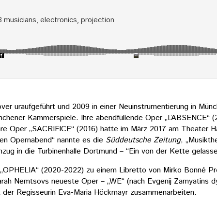
r uraufgeführt und 2009 in einer Neuinstrumentierung in Münc
Münchener Kammerspiele. Ihre abendfüllende Oper „L’ABSENCE“
Ihre Oper „SACRIFICE“ (2016) hatte im März 2017 am Theater Ha
den Opernabend“ nannte es die
Süddeutsche Zeitung
, „Musikth
nzug in die Turbinenhalle Dortmund – “Ein von der Kette gelass
 „OPHELIA“ (2020-2022) zu einem Libretto von Mirko Bonné Prem
 Sarah Nemtsovs neueste Oper – „WE“ (nach Evgenij Zamyatins 
mit der Regisseurin Eva-Maria Höckmayr zusammenarbeiten.