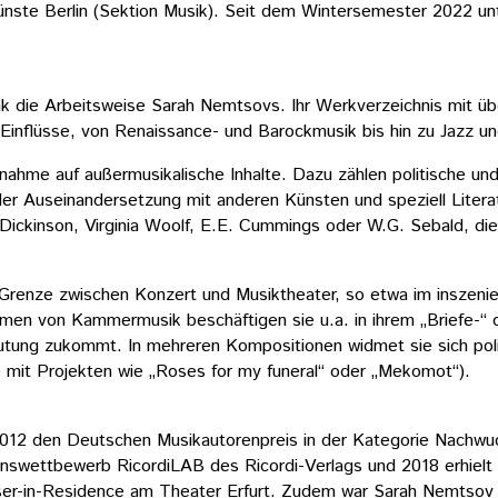
r Künste Berlin (Sektion Musik). Seit dem Wintersemester 2022 u
unk die Arbeitsweise Sarah Nemtsovs. Ihr Werkverzeichnis mit 
e Einflüsse, von Renaissance- und Barockmusik bis hin zu Jazz u
gnahme auf außermusikalische Inhalte. Dazu zählen politische un
der Auseinandersetzung mit anderen Künsten und speziell Litera
ckinson, Virginia Woolf, E.E. Cummings oder W.G. Sebald, die ih
der Grenze zwischen Konzert und Musiktheater, so etwa im ins
rmen von Kammermusik beschäftigen sie u.a. in ihrem „Briefe-“ 
tung zukommt. In mehreren Kompositionen widmet sie sich politi
 mit Projekten wie „Roses for my funeral“ oder „Mekomot“).
. 2012 den Deutschen Musikautorenpreis in der Kategorie Nachw
swettbewerb RicordiLAB des Ricordi-Verlags und 2018 erhielt 
r-in-Residence am Theater Erfurt. Zudem war Sarah Nemtsov Sti