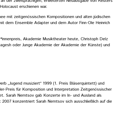
e an der zweisprachigen, erweiterten Neuausgabe von Reuters
Holocaust erschienen war.
nee mit zeitgenössischen Kompositionen und alten jüdischen
mit dem Ensemble Adapter und dem Autor Finn-Ole Heinrich
or*innenpreis, Akademie Musiktheater heute, Christoph Delz
 Dagesh oder Junge Akademie der Akademie der Künste) und
b „Jugend musiziert“ 1999 (1. Preis Bläserquintett) und
r-Preis für Komposition und Interpretation Zeitgenössischer
net. Sarah Nemtsov gab Konzerte im In- und Ausland als
2007 konzentriert Sarah Nemtsov sich ausschließlich auf die