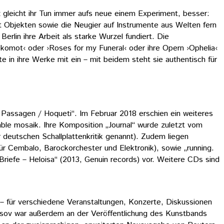
 gleicht ihr Tun immer aufs neue einem Experiment, besser:
t Objekten sowie die Neugier auf Instrumente aus Welten fern
erlin ihre Arbeit als starke Wurzel fundiert. Die
Mekomot‹ oder ›Roses for my Funeral‹ oder ihre Opern ›Ophelia‹
e in ihre Werke mit ein – mit beidem steht sie authentisch für
Passagen / Hoqueti“. Im Februar 2018 erschien ein weiteres
ble mosaik. Ihre Komposition „Journal“ wurde zuletzt vom
deutschen Schallplattenkritik genannt). Zudem liegen
r Cembalo, Barockorchester und Elektronik), sowie „running.
Briefe – Heloisa“ (2013, Genuin records) vor. Weitere CDs sind
 – für verschiedene Veranstaltungen, Konzerte, Diskussionen
mtsov war außerdem an der Veröffentlichung des Kunstbands