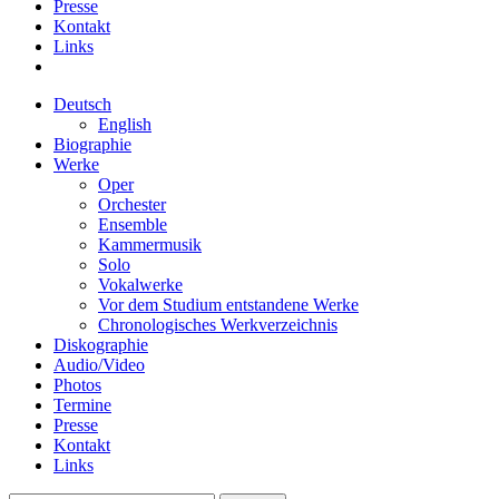
Presse
Kontakt
Links
Deutsch
English
Biographie
Werke
Oper
Orchester
Ensemble
Kammermusik
Solo
Vokalwerke
Vor dem Studium entstandene Werke
Chronologisches Werkverzeichnis
Diskographie
Audio/Video
Photos
Termine
Presse
Kontakt
Links