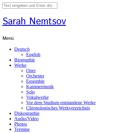
Sarah Nemtsov
Menü
Deutsch
English
Biographie
Werke
Oper
Orchester
Ensemble
Kammermusik
Solo
Vokalwerke
Vor dem Studium entstandene Werke
Chronologisches Werkverzeichnis
Diskographie
Audio/Video
Photos
Termine