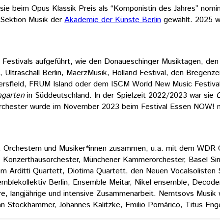
e beim Opus Klassik Preis als “Komponistin des Jahres” nominie
 Sektion Musik der
Akademie der Künste Berlin
gewählt. 2025 w
Festivals aufgeführt, wie den Donaueschinger Musiktagen, den 
Ultraschall Berlin, MaerzMusik, Holland Festival, den Bregenz
field, FRUM Island oder dem ISCM World New Music Festival. 2
ngarten
in Süddeutschland. In der Spielzeit 2022/2023 war sie
Orchester wurde im November 2023 beim Festival Essen NOW! 
s, Orchestern und Musiker*innen zusammen, u.a. mit dem WDR 
r, Konzerthausorchester, Münchener Kammerorchester, Basel Sin
 Arditti Quartett, Diotima Quartett, den Neuen Vocalsolisten
blekollektiv Berlin, Ensemble Meitar, Nikel ensemble, Decode
e, langjährige und intensive Zusammenarbeit. Nemtsovs Musik w
Stockhammer, Johannes Kalitzke, Emilio Pomárico, Titus Engel, 