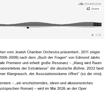
hen vom Jewish Chamber Orchestra präsentiert. 2011 zeigte
 (2006-2008) nach dem „Buch der Fragen“ von Edmond Jabès
lle Premiere und erhielt große Resonanz – „Klang wird Raum
eatererlebnis der Extraklasse“
die deutsche Bühne
. 2022 fand
ener Klangrausch, der Assoziationsräume öffnet” (so die
nmz
).
iere – „ein erschütterndes, ideen-und allusionsreiches
dystopischen Roman) – wird im Mai 2026 an der Oper