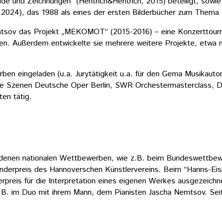
de und Zeichnungen“ (Hentrich&Hentrich, 2015) beteiligt, sowi
 2024), das 1988 als eines der ersten Bilderbücher zum Thema 
 Nemtsov das Projekt „MEKOMOT“ (2015-2016) – eine Konzerttour
n. Außerdem entwickelte sie mehrere weitere Projekte, etwa 
rben eingeladen (u.a. Jurytätigkeit u.a. für den Gema Musikaut
 Neue Szenen Deutsche Oper Berlin, SWR Orchestermasterclass,
ten tätig.
denen nationalen Wettbewerben, wie z.B. beim Bundeswettbewer
nderpreis des Hannoverschen Künstlervereins. Beim “Hanns-Eisle
rpreis für die Interpretation eines eigenen Werkes ausgezeich
B. im Duo mit ihrem Mann, dem Pianisten Jascha Nemtsov. Seit 