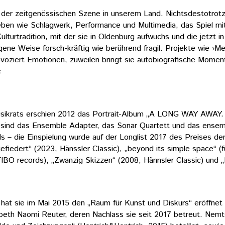
 der zeitgenössischen Szene in unserem Land. Nichtsdestotrotz
lieben wie Schlagwerk, Performance und Multimedia, das Spiel mi
urtradition, mit der sie in Oldenburg aufwuchs und die jetzt in B
igene Weise forsch-kräftig wie berührend fragil. Projekte wie ›
ovoziert Emotionen, zuweilen bringt sie autobiografische Moment
«
usikrats erschien 2012 das Portrait-Album „A LONG WAY AWAY. 
en sind das Ensemble Adapter, das Sonar Quartett und das ensem
– die Einspielung wurde auf der Longlist 2017 des Preises der 
edert“ (2023, Hänssler Classic), „beyond its simple space“ (fü
FIBO records), „Zwanzig Skizzen“ (2008, Hännsler Classic) und „
hat sie im Mai 2015 den „Raum für Kunst und Diskurs“ eröffnet
sabeth Naomi Reuter, deren Nachlass sie seit 2017 betreut. Ne