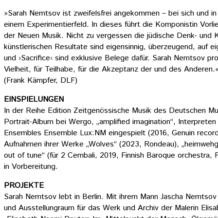
»Sarah Nemtsov ist zweifelsfrei angekommen – bei sich und in
einem Experimentierfeld. In dieses führt die Komponistin Vor
der Neuen Musik. Nicht zu vergessen die jüdische Denk- und Kult
künstlerischen Resultate sind eigensinnig, überzeugend, auf e
und ›Sacrifice‹ sind exklusive Belege dafür. Sarah Nemtsov pr
Vielheit, für Teilhabe, für die Akzeptanz der und des Anderen.
(Frank Kämpfer, DLF)
EINSPIELUNGEN
In der Reihe Edition Zeitgenössische Musik des Deutschen M
Portrait-Album bei Wergo, „amplified imagination“, Interpret
Ensembles Ensemble Lux:NM eingespielt (2016, Genuin records 
Aufnahmen ihrer Werke „Wolves“ (2023, Rondeau), „heimwehgefi
out of tune“ (für 2 Cembali, 2019, Finnish Baroque orchestra, 
in Vorbereitung.
PROJEKTE
Sarah Nemtsov lebt in Berlin. Mit ihrem Mann Jascha Nemtsov 
und Ausstellungraum für das Werk und Archiv der Malerin Eli