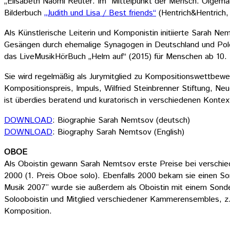
„Elisabeth Naomi Reuter: Im Mittelpunkt der Mensch. Ölgemäl
Bilderbuch
„Judith und Lisa / Best friends“
(Hentrich&Hentrich,
Als Künstlerische Leiterin und Komponistin initiierte Sarah
Gesängen durch ehemalige Synagogen in Deutschland und Pole
das LiveMusikHörBuch „Helm auf“ (2015) für Menschen ab 10.
Sie wird regelmäßig als Jurymitglied zu Kompositionswettbewe
Kompositionspreis, Impuls, Wilfried Steinbrenner Stiftung,
ist überdies beratend und kuratorisch in verschiedenen Kontex
DOWNLOAD
: Biographie Sarah Nemtsov (deutsch)
DOWNLOAD
: Biography Sarah Nemtsov (English)
OBOE
Als Oboistin gewann Sarah Nemtsov erste Preise bei verschie
2000 (1. Preis Oboe solo). Ebenfalls 2000 bekam sie einen So
Musik 2007” wurde sie außerdem als Oboistin mit einem Sonde
Solooboistin und Mitglied verschiedener Kammerensembles, z.
Komposition.