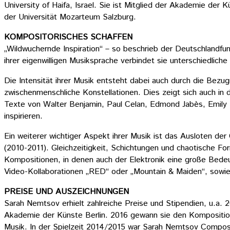
University of Haifa, Israel. Sie ist Mitglied der Akademie de
der Universität Mozarteum Salzburg.
KOMPOSITORISCHES SCHAFFEN
„Wildwuchernde Inspiration“ – so beschrieb der Deutschlandf
ihrer eigenwilligen Musiksprache verbindet sie unterschiedlich
Die Intensität ihrer Musik entsteht dabei auch durch die Bezu
zwischenmenschliche Konstellationen. Dies zeigt sich auch in 
Texte von Walter Benjamin, Paul Celan, Edmond Jabès, Emily Di
inspirieren.
Ein weiterer wichtiger Aspekt ihrer Musik ist das Ausloten 
(2010-2011). Gleichzeitigkeit, Schichtungen und chaotische Fo
Kompositionen, in denen auch der Elektronik eine große Bedeu
Video-Kollaborationen „RED“ oder „Mountain & Maiden“, sowie
PREISE UND AUSZEICHNUNGEN
Sarah Nemtsov erhielt zahlreiche Preise und Stipendien, u.a
Akademie der Künste Berlin. 2016 gewann sie den Komposition
Musik. In der Spielzeit 2014/2015 war Sarah Nemtsov Compose