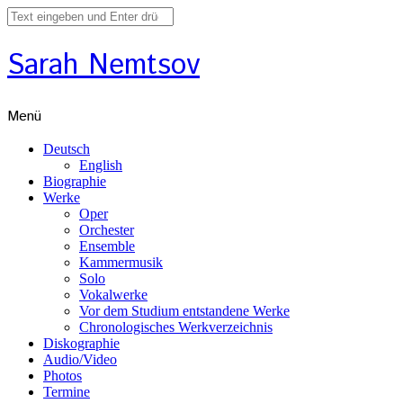
Sarah Nemtsov
Menü
Deutsch
English
Biographie
Werke
Oper
Orchester
Ensemble
Kammermusik
Solo
Vokalwerke
Vor dem Studium entstandene Werke
Chronologisches Werkverzeichnis
Diskographie
Audio/Video
Photos
Termine