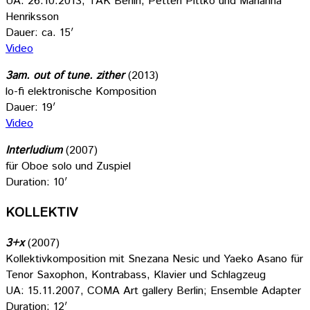
UA: 26.10.2013, TAK Berlin; Petteri Pittko und Marianna
Henriksson
Dauer: ca. 15′
Video
3am. out of tune. zither
(2013)
lo-fi elektronische Komposition
Dauer: 19′
Video
Interludium
(2007)
für Oboe solo und Zuspiel
Duration: 10′
KOLLEKTIV
3+x
(2007)
Kollektivkomposition mit Snezana Nesic und Yaeko Asano für
Tenor Saxophon, Kontrabass, Klavier und Schlagzeug
UA: 15.11.2007, COMA Art gallery Berlin; Ensemble Adapter
Duration: 12′