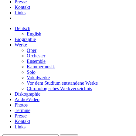
Presse
Kontakt
Links
Deutsch
English
Biographie
Werke
Oper
Orchester
Ensemble
Kammermusik
Solo
Vokalwerke
Vor dem Studium entstandene Werke
Chronologisches Werkverzeichnis
Diskographie
Audio/Video
Photos
Termine
Presse
Kontakt
Links